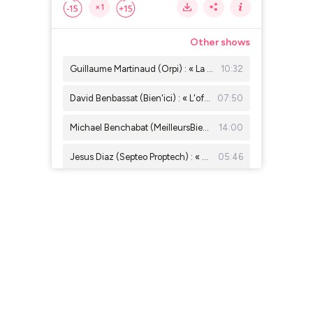
×1
Other shows
Guillaume Martinaud (Orpi) : « La concurrence rend les agents immobiliers meilleurs »
10:32
David Benbassat (Bien'ici) : « L'offre locative a été divisée par 5 depuis 2019 »
07:50
Michael Benchabat (MeilleursBiens) : « Beaucoup d’agents ne savent pas faire leurs comptes »
14:00
Jesus Diaz (Septeo Proptech) : « Parler d'intelligence artificielle, c'est déjà has been »
05:46
Delphine Rouxel ( Nestenn ) : « On est là pour apporter la vérité sur les prix immobiliers »
13:20
Emmanuelle Jaulneau ( Business Fil) : " Le bon de visite, un outil essentiel pour l'agent immobilier "
04:57
Charles Marinakis (Century 21) : « Il faudrait que les prix baissent encore de 5 % à Paris »
05:12
Thomas Lefebvre (Belles Demeures) : « Paris n'est plus le premier marché de prestige en valeur »
11:03
Xavier Saavedra Largo : «Travaux immobiliers : comment éviter les dérapages »
08:47