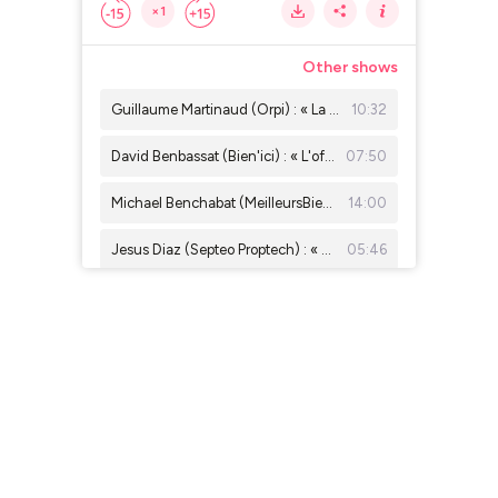
×1
Other shows
Guillaume Martinaud (Orpi) : « La concurrence rend les agents immobiliers meilleurs »
10:32
David Benbassat (Bien'ici) : « L'offre locative a été divisée par 5 depuis 2019 »
07:50
Michael Benchabat (MeilleursBiens) : « Beaucoup d’agents ne savent pas faire leurs comptes »
14:00
Jesus Diaz (Septeo Proptech) : « Parler d'intelligence artificielle, c'est déjà has been »
05:46
Delphine Rouxel ( Nestenn ) : « On est là pour apporter la vérité sur les prix immobiliers »
13:20
Emmanuelle Jaulneau ( Business Fil) : " Le bon de visite, un outil essentiel pour l'agent immobilier "
04:57
Charles Marinakis (Century 21) : « Il faudrait que les prix baissent encore de 5 % à Paris »
05:12
Thomas Lefebvre (Belles Demeures) : « Paris n'est plus le premier marché de prestige en valeur »
11:03
Xavier Saavedra Largo : «Travaux immobiliers : comment éviter les dérapages »
08:47