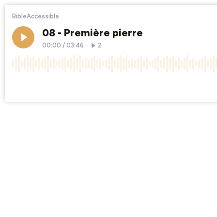
BibleAccessible
08 - Première pierre
00:00
/
03:46
•
2
×1