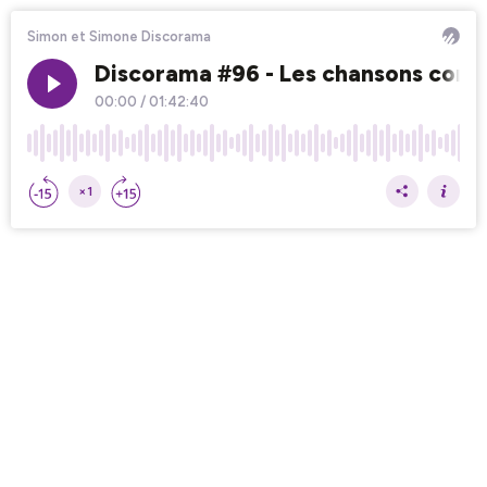
Simon et Simone Discorama
Discorama #96 - Les chansons conte
00:00
/
01:42:40
×1