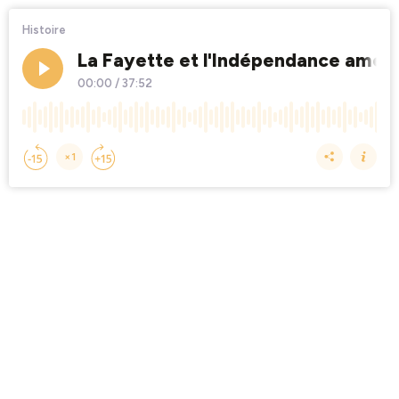
Histoire
La Fayette et l'Indépendance améric
00:00
/
37:52
×1