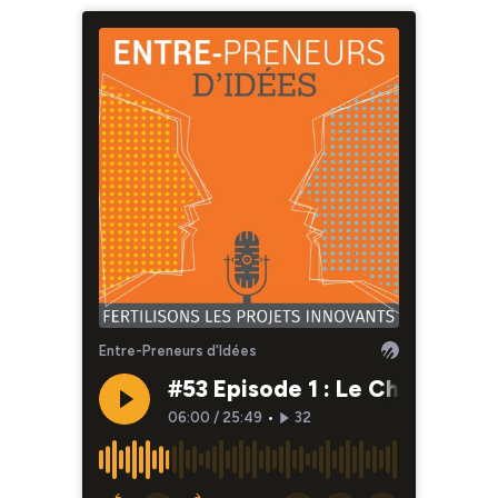
Entre-Preneurs d'Idées
#53 Episode 1 : Le Challenge 
06:00
/
25:49
•
32