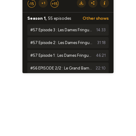
×1
Season 1,
55 episodes
Other shows
#57 Episode 3 : Les Dames Fringuettes, La vie en couleur pour TOUTES !
14:33
#57 Episode 2 : Les Dames Fringuettes, La vie en couleur pour TOUTES !
31:18
#57 Episode 1 : Les Dames Fringuettes, La vie en couleur pour TOUTES !
46:21
#56 EPISODE 2/2 : Le Grand Barnum : Un hôtel où dormir prend tout son sens
22:10
#56 EPISODE 1/2 : Le Grand Barnum : Un hôtel où dormir prend tout son sens
24:27
#55 Episode 3 : ECODAIR : Rien n’est perdu, Tout se transforme
26:57
#55 Episode 2 : ECODAIR : Rien n’est perdu, Tout se transforme
38:09
#55 Episode 1 : ECODAIR : Rien n’est perdu, Tout se transforme
38:08
#54 Episode 2 : Enjoué : Le jouet bon pour la planète, bon pour l’emploi
31:11