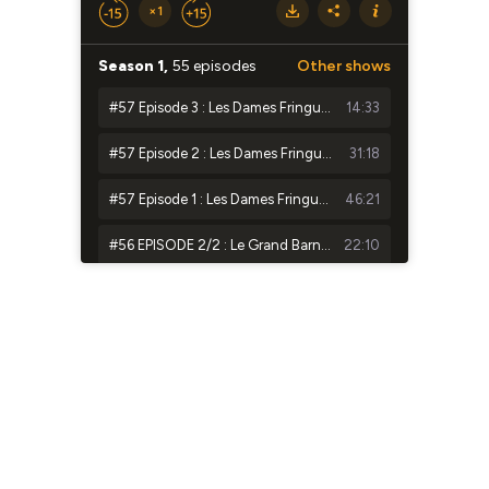
×1
Season 1,
55 episodes
Other shows
#57 Episode 3 : Les Dames Fringuettes, La vie en couleur pour TOUTES !
14:33
#57 Episode 2 : Les Dames Fringuettes, La vie en couleur pour TOUTES !
31:18
#57 Episode 1 : Les Dames Fringuettes, La vie en couleur pour TOUTES !
46:21
#56 EPISODE 2/2 : Le Grand Barnum : Un hôtel où dormir prend tout son sens
22:10
#56 EPISODE 1/2 : Le Grand Barnum : Un hôtel où dormir prend tout son sens
24:27
#55 Episode 3 : ECODAIR : Rien n’est perdu, Tout se transforme
26:57
#55 Episode 2 : ECODAIR : Rien n’est perdu, Tout se transforme
#55 Episode 1 : ECODAIR : Rien n’est perdu, Tout se transforme
38:08
#54 Episode 2 : Enjoué : Le jouet bon pour la planète, bon pour l’emploi
31:11