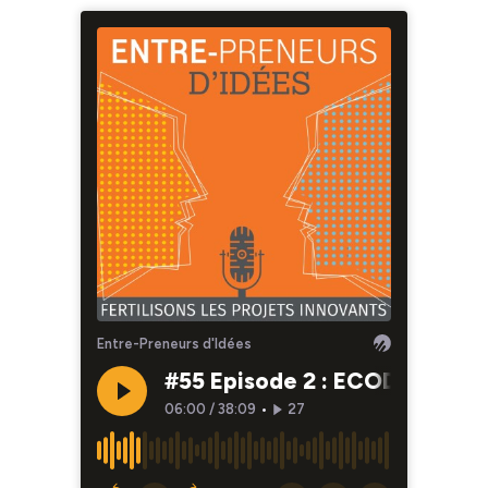
Entre-Preneurs d'Idées
#55 Episode 2 : ECODAIR : Rie
06:00
/
38:09
•
27