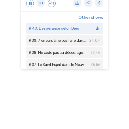
×1
Other shows
# 40. L'espérance selon Dieu
# 39. 7 erreurs à ne pas faire dans la louange
24:04
# 38. Ne cède pas au découragement
23:46
# 37. Le Saint Esprit dans le Nouveau et l'ancien testament
35:56
# 36. Une langue crucifiée
28:26
# 35. Le langage du cœur
16:23
# 34. La langue : les 3 éléments qui la définissent selon la Bible
30:00
# 33. Les 7 lieux où Jésus a versé son sang
28:53
# 31. Les 3 visages de la croix !
15:06