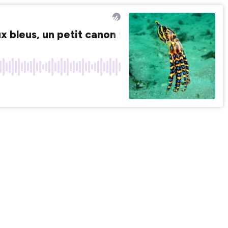
x bleus, un petit canon fatal
BEST OF D'