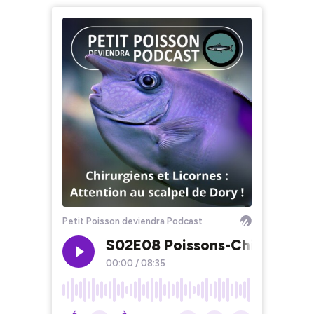
Petit Poisson deviendra Podcast
S02E08 Poissons-Chirurgiens e
00:00
/
08:35