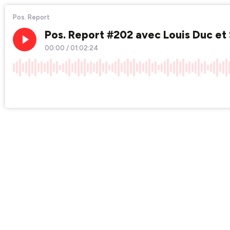
Pos. Report
Pos. Report #202 avec Louis Duc et
00:00
/
01:02:24
×1