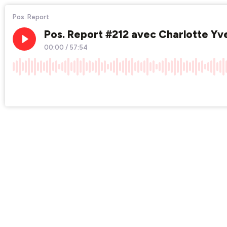
Pos. Report
Pos. Report #212 avec Charlotte Yv
00:00
/
57:54
×1