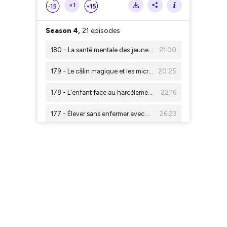
×1
Season 4,
21 episodes
180 - La santé mentale des jeunes avec Delphine Py
21:00
179 - Le câlin magique et les micro-routines bien-être avec Juliette Siozac
20:25
178 - L'enfant face au harcèlement avec Emmanuelle Piquet
22:16
177 - Élever sans enfermer avec Marie-Jeanne Trouchaud
26:23
176 - Intégrer le bien-être et le développement personnel au collège avec Prof Sithi
21:06
175 Jessica Pirbay — Quitter sa zone d'excellence dans les grands groupes pour trouver sa zone de génie comme sexothérapeute
01:12:20
[EXTRAIT] 175 Jessica Pirbay — Quitter sa zone d'excellence dans les grands groupes pour trouver sa zone de génie comme sexothérapeute
05:56
174 - Frédérique Bedos : De la rue à MTV au Projet Imagine
01:55:31
[EXTRAIT] 174 - Frédérique Bedos : De la rue à MTV au Projet Imagine
05:16