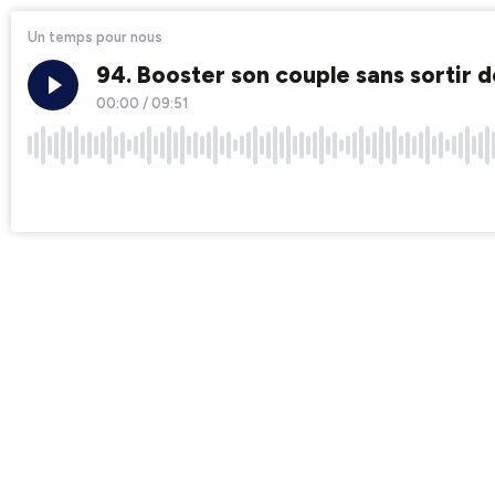
Un temps pour nous
94. Booster son couple sans sortir d
00:00
/
09:51
×1