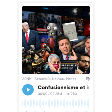
ADNM - Acteurs Du Nouveau Monde
Confusionnisme et inculpatio
00:00
/
02:28:41
•
780