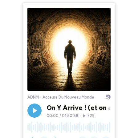
ADNM - Acteurs Du Nouveau Monde
On Y Arrive ! (et on a des pr
00:00
/
01:50:58
•
729