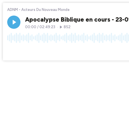
ADNM - Acteurs Du Nouveau Monde
Apocalypse Biblique en cours - 23-0
00:00
/
02:49:23
•
852
×1