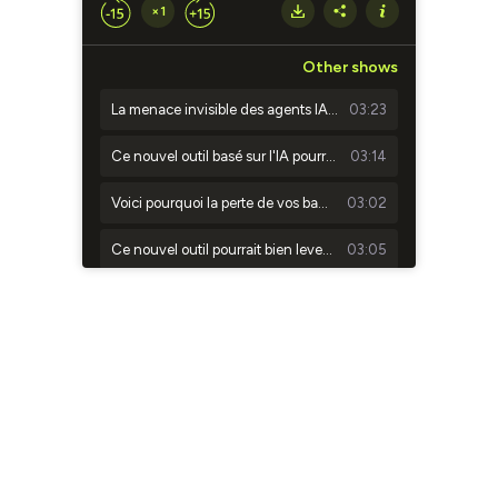
×1
Other shows
La menace invisible des agents IA en entreprise, et 90% des organisations sont concernées
03:23
Ce nouvel outil basé sur l'IA pourrait simplifier la vie de vos équipes de conformité (et de vos développeurs)
03:14
Voici pourquoi la perte de vos bagages coûte 5 milliards d'euros et comment Apple et Google réduisent déjà ce cauchemar logistique
03:02
Ce nouvel outil pourrait bien lever le dernier verrou qui bloquait l'intégration de l'IA dans le conseil patrimonial
03:05
xTool O1 Omni Printer, cette imprimante de bureau inédite capable de marquer tous les matériaux
02:48
À quelques mois du 1er septembre 2026, la course à la facturation électronique s'accélère
02:47
Face aux 42% d'échecs des projets d'IA, Salesforce lance une solution pour encadrer les agents autonomes
03:14
Ce qu'il faut savoir sur les MemoMind One, les premières lunettes IA de XGIMI
02:25
Voici pourquoi la France écarte officiellement Palantir de son renseignement
03:12