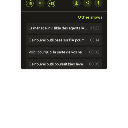
×1
Other shows
La menace invisible des agents IA en entreprise, et 90% des organisations sont concernées
03:23
Ce nouvel outil basé sur l'IA pourrait simplifier la vie de vos équipes de conformité (et de vos développeurs)
03:14
Voici pourquoi la perte de vos bagages coûte 5 milliards d'euros et comment Apple et Google réduisent déjà ce cauchemar logistique
03:02
Ce nouvel outil pourrait bien lever le dernier verrou qui bloquait l'intégration de l'IA dans le conseil patrimonial
03:05
xTool O1 Omni Printer, cette imprimante de bureau inédite capable de marquer tous les matériaux
02:48
À quelques mois du 1er septembre 2026, la course à la facturation électronique s'accélère
02:47
Face aux 42% d'échecs des projets d'IA, Salesforce lance une solution pour encadrer les agents autonomes
03:14
Ce qu'il faut savoir sur les MemoMind One, les premières lunettes IA de XGIMI
02:25
Voici pourquoi la France écarte officiellement Palantir de son renseignement
03:12