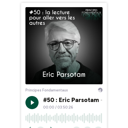
Principes Fondamentaux
#50 : Eric Parsotam - la lectur
00:00
/
03:50:26