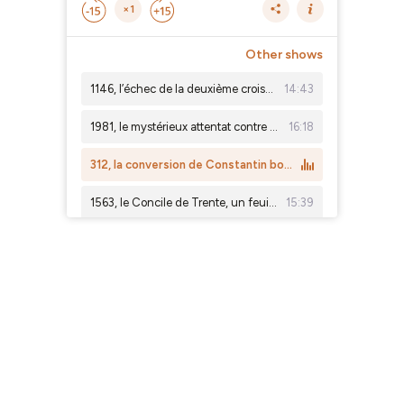
×1
Other shows
1146, l’échec de la deuxième croisade prêchée par saint Bernard
14:43
1981, le mystérieux attentat contre Jean-Paul II
16:18
312, la conversion de Constantin bouscule l’Empire
1563, le Concile de Trente, un feuilleton à rebondissement
15:39
1431, le destin fulgurant de Jeanne d’Arc
15:34
1939, Pie XII, le pape antinazi
16:07
Bande-annonce - Sacrée histoire, les grandes dates de l'Église
01:01