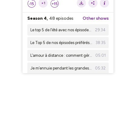
×1
Season 4,
48 episodes
Other shows
Le top 5 de l’été avec nos épisodes preférés sur l’amour !
29:34
Le Top 5 de nos épisodes préférés sur le corps et l’adolescence !
38:35
L’amour à distance : comment gérer ?
05:01
Je m’ennuie pendant les grandes vacances
05:32
SOS BFF est de retour à la rentrée !
00:57
J'ai peur de ne pas être dans la même classe que mes copines
04:50
Je n’ai pas le droit d’aller sur les réseaux sociaux
05:02
J’aimerais voir un psychologue
06:14
Les parents des autres sont plus cools que les miens !
05:47