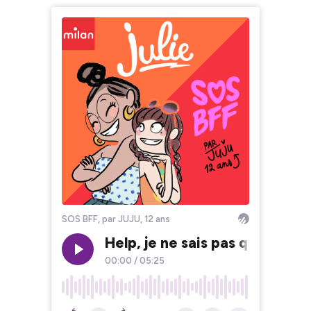
SOS BFF, par JUJU, 12 ans
Help, je ne sais pas quoi fair
00:00
/
05:25