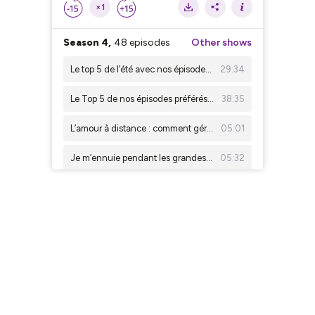
×1
Season 4,
48 episodes
Other shows
Le top 5 de l’été avec nos épisodes preférés sur l’amour !
29:34
Le Top 5 de nos épisodes préférés sur le corps et l’adolescence !
38:35
L’amour à distance : comment gérer ?
05:01
Je m’ennuie pendant les grandes vacances
05:32
SOS BFF est de retour à la rentrée !
00:57
J'ai peur de ne pas être dans la même classe que mes copines
04:50
Je n’ai pas le droit d’aller sur les réseaux sociaux
05:02
J’aimerais voir un psychologue
06:14
Les parents des autres sont plus cools que les miens !
05:47