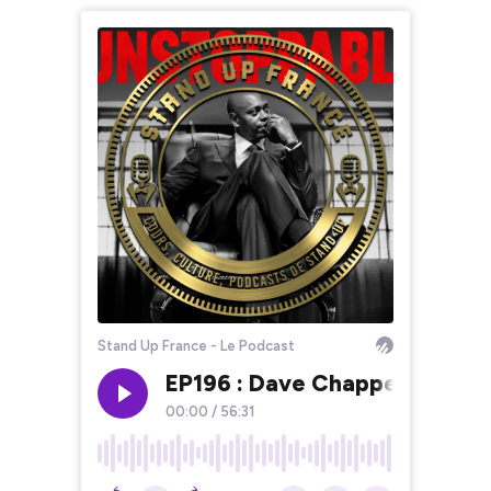
Stand Up France - Le Podcast
EP196 : Dave Chappelle seul d
00:00
/
56:31