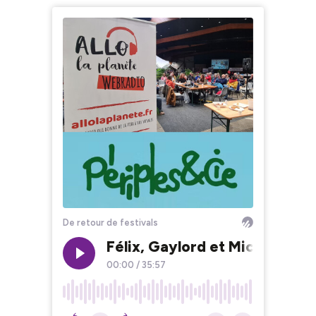
De retour de festivals
Félix, Gaylord et Michaël : q
00:00
/
35:57