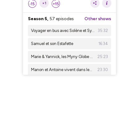
×1
Season 5,
57 episodes
Other shows
Voyager en bus avec Solène et Sylvain
35:32
Samuel et son Estafette
16:34
Marie & Yannick, les Myny Globe Trotter
25:23
Manon et Antoine vivent dans leur van
23:30
Anthony et Sophie, les Vagabonds des Terres
32:16
Landry : Découvrir le recyclage autrement
28:57
L'Heureux Cyclage : une culture du vélo durable et solidaire
16:30
Les enfants racontent leurs voyages
27:42
La roue tourne 2025 : Gérard Bastide, une philosophie du vélo
25:27