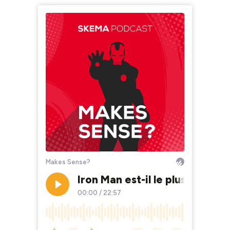
Makes Sense?
Iron Man est-il le plus puissa
00:00
/
22:57