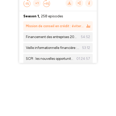
×1
Season 1,
258 episodes
Mission de conseil en crédit : éviter les erreurs avec Maitre Katarzyna Hocquerelle
Financement des entreprises 2026 : bilan et prévisions
54:52
Veille informationnelle financière : les meilleurs sources pour les courtiers en crédit en 2026
53:12
SCPI : les nouvelles opportunités d'investissement
01:24:57
Réussir sa vente immobilière : le cercle vertueux entre professionnels
47:33
Visale : la garantie qui facilite l’accès au logement
45:24
Financement participatif : l’essor du crowdfunding dans la finance et l’immobilier
01:17:06
Assurance emprunteur : comprendre les garanties et les évolutions du marché
01:08:44
Talk Immo : Simon Vidal
14:53