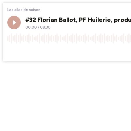
Les ailes de saison
#32 Florian Ballot, PF Huilerie, prod
00:00
/
08:30
×1