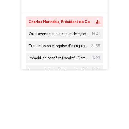
×1
Charles Marinakis, Président de Century 21 : “Certains prismes ont changé”
Quel avenir pour le métier de syndic ? Avec Erwan Dupuy, PDG de Evoriel
19:41
Transmission et reprise d’entreprise : Les étapes à anticiper pour réussir – Avec Sébastien Fontenit, Finance Conseil
21:55
Immobilier locatif et fiscalité : Comment bien comprendre ses revenus - Michel Bothorel, Groupe Finance Conseil
16:29
Logement et natalité : le pari du PTZ familles – Avec la députée Constance de Pélichy
15:01
Facturation électronique : êtes-vous prêt ? Entretien avec Adrien Le Roy, Directeur marketing de INDY
12:43
Acheter aujourd’hui dans le neuf ou dans l’ancien : est-ce le bon moment ? Avec Jauffrey Ianszen, Finance Conseil
09:51
Projet de loi logement : au-delà du texte … le contexte – Avec Henry Buzy-Cazaux
20:46
Keller Williams France : une troisième voie pour les professionnels de l’immobilier ?
21:10