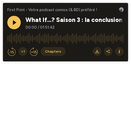
First Print - Votre podcast comics (& BD) préféré !
What If...? Saison 3 : la conclusion 
00:00
/
01:51:42
×1
Chapters