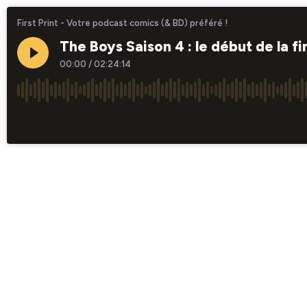
First Print - Votre podcast comics (& BD) préféré !
The Boys Saison 4 : le début de la fi
00:00
/
02:24:14
×1