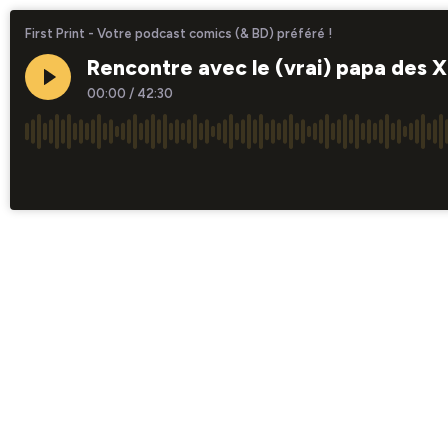
First Print - Votre podcast comics (& BD) préféré !
Rencontre avec le (vrai) papa des 
00:00
/
42:30
×1