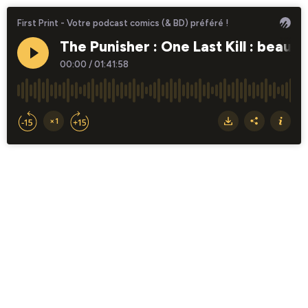
First Print - Votre podcast comics (& BD) préféré !
The Punisher : One Last Kill : beauco
00:00
/
01:41:58
×1