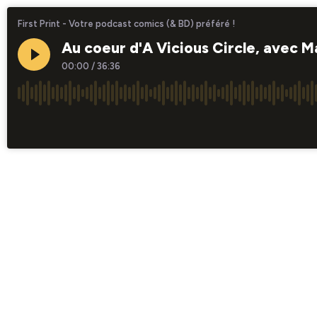
First Print - Votre podcast comics (& BD) préféré !
Au coeur d'A Vicious Circle, avec 
00:00
/
36:36
×1