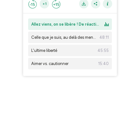
×1
Allez viens, on se libère ! De réaction à création.
Celle que je suis, au delà des mensonges.
48:11
L'ultime liberté
45:55
Aimer vs. cautionner
15:40