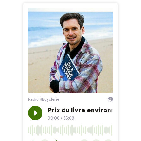
Radio REcyclerie
Prix du livre environnement 
00:00
/
36:09