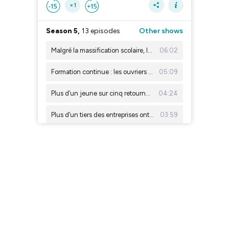
×1
Season 5,
13 episodes
Other shows
Malgré la massification scolaire, le diplôme n'a rien perdu de sa valeur
06:02
Formation continue : les ouvriers restent les moins bien servis
05:09
Plus d’un jeune sur cinq retourne à l'école en début de vie active
04:24
Plus d’un tiers des entreprises ont désormais recours à la formation à distance
03:59
Quand les lycéens travaillent en parallèle de leur scolarité
04:13
Les jeunes quittent de plus en plus leurs CDI en début de carrière
03:57
Territoires zéro chômeur de longue durée : quand l’innovation sociale se heurte aux contraintes économiques
03:59
L’apprentissage, tremplin des reprises d’études depuis la réforme de 2018
04:55
Territoires zéro chômeur de longue durée : quand l’inclusion passe aussi par la formation
04:25