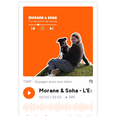
TWiP - Voyager avec son chien
Morane & Soha - L'Ecosse ave
00:00
/
42:03
•
585