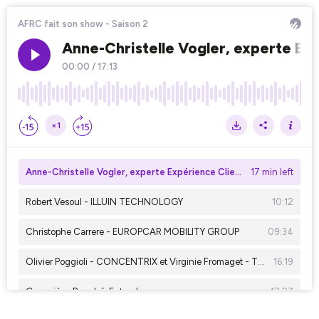
AFRC fait son show - Saison 2
Anne-Christelle Vogler, experte Ex
00:00
/
17:13
×1
Anne-Christelle Vogler, experte Expérience Client
17 min left
Robert Vesoul - ILLUIN TECHNOLOGY
10:12
Christophe Carrere - EUROPCAR MOBILITY GROUP
09:34
Olivier Poggioli - CONCENTRIX et Virginie Fromaget - TOTALENERGIES
16:19
Geneviève Bouché, Futurologue
17:27