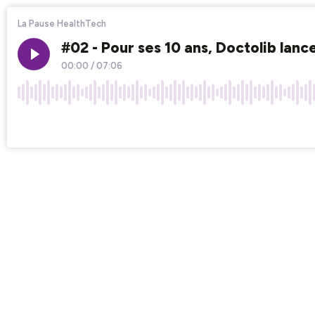
La Pause HealthTech
#02 - Pour ses 10 ans, Doctolib lanc
00:00
/
07:06
×1