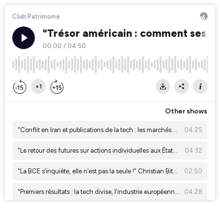
Club Patrimoine
"Trésor américain : comment ses ch
00:00
/
04:50
×1
Other shows
"Conflit en Iran et publications de la tech : les marchés sous tension" Julien Quistrebert, Tailor AM
04:25
"Le retour des futures sur actions individuelles aux États-Unis" Eric Lafrenière, Sunny AM
04:32
"La BCE s’inquiète, elle n’est pas la seule !" Christian Bito (ESSEC et SLGP)
02:50
"Premiers résultats : la tech divise, l'industrie européenne rassure" Léonard Cohen, Ginjer AM
04:28
IA, cloud, électrification : les nouveaux moteurs de l'énergie propre. Antoine Robbe, Galilee AM
03:53