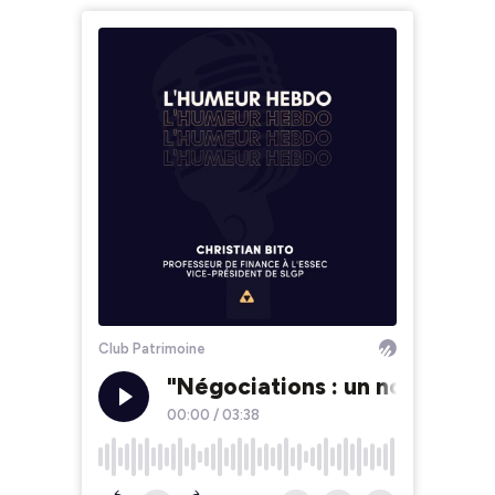
Club Patrimoine
"Négociations : un nouveau pa
00:00
/
03:38