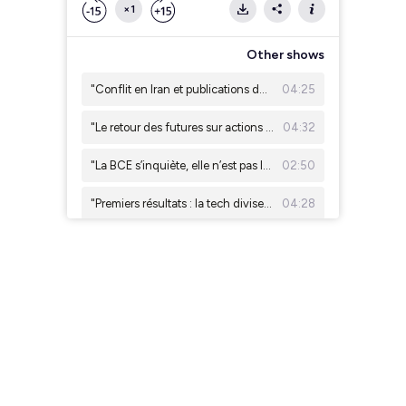
×1
Other shows
"Conflit en Iran et publications de la tech : les marchés sous tension" Julien Quistrebert, Tailor AM
04:25
"Le retour des futures sur actions individuelles aux États-Unis" Eric Lafrenière, Sunny AM
04:32
"La BCE s’inquiète, elle n’est pas la seule !" Christian Bito (ESSEC et SLGP)
02:50
"Premiers résultats : la tech divise, l'industrie européenne rassure" Léonard Cohen, Ginjer AM
04:28
IA, cloud, électrification : les nouveaux moteurs de l'énergie propre. Antoine Robbe, Galilee AM
03:53
"Résultats d'entreprises : un début de saison record aux US, plus mitigé en Europe" Emeric Blond, Tailor AM
03:43
"Effet de levier : les investisseurs américains empruntent de plus en plus pour investir" Eric Lafrenière, Sunny AM
05:02
"De l’eau pour mettre le feu : l’opéra ?!" Christian Bito (ESSEC et SLGP)
02:48
"Résultats d'entreprises : les banques américaines donnent le ton" Léonard Cohen, Ginjer AM
03:36