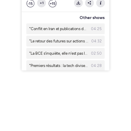
×1
Other shows
"Conflit en Iran et publications de la tech : les marchés sous tension" Julien Quistrebert, Tailor AM
04:25
"Le retour des futures sur actions individuelles aux États-Unis" Eric Lafrenière, Sunny AM
04:32
"La BCE s’inquiète, elle n’est pas la seule !" Christian Bito (ESSEC et SLGP)
02:50
"Premiers résultats : la tech divise, l'industrie européenne rassure" Léonard Cohen, Ginjer AM
04:28
IA, cloud, électrification : les nouveaux moteurs de l'énergie propre. Antoine Robbe, Galilee AM
03:53
"Résultats d'entreprises : un début de saison record aux US, plus mitigé en Europe" Emeric Blond, Tailor AM
03:43
"Effet de levier : les investisseurs américains empruntent de plus en plus pour investir" Eric Lafrenière, Sunny AM
05:02
"De l’eau pour mettre le feu : l’opéra ?!" Christian Bito (ESSEC et SLGP)
02:48
"Résultats d'entreprises : les banques américaines donnent le ton" Léonard Cohen, Ginjer AM
03:36