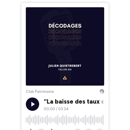
Club Patrimoine
“La baisse des taux de la BCE
00:00
/
03:34