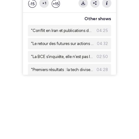
×1
Other shows
"Conflit en Iran et publications de la tech : les marchés sous tension" Julien Quistrebert, Tailor AM
04:25
"Le retour des futures sur actions individuelles aux États-Unis" Eric Lafrenière, Sunny AM
04:32
"La BCE s’inquiète, elle n’est pas la seule !" Christian Bito (ESSEC et SLGP)
02:50
"Premiers résultats : la tech divise, l'industrie européenne rassure" Léonard Cohen, Ginjer AM
04:28
IA, cloud, électrification : les nouveaux moteurs de l'énergie propre. Antoine Robbe, Galilee AM
03:53
"Résultats d'entreprises : un début de saison record aux US, plus mitigé en Europe" Emeric Blond, Tailor AM
03:43
"Effet de levier : les investisseurs américains empruntent de plus en plus pour investir" Eric Lafrenière, Sunny AM
05:02
"De l’eau pour mettre le feu : l’opéra ?!" Christian Bito (ESSEC et SLGP)
02:48
"Résultats d'entreprises : les banques américaines donnent le ton" Léonard Cohen, Ginjer AM
03:36