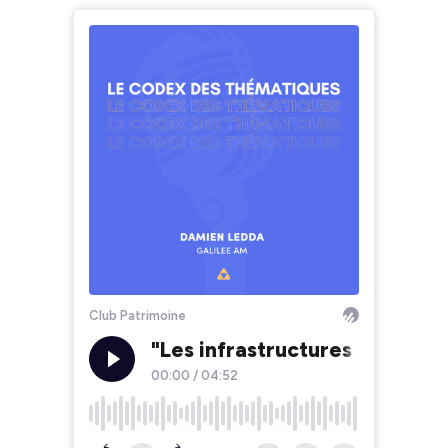
Club Patrimoine
"Les infrastructures : l’une
00:00
/
04:52