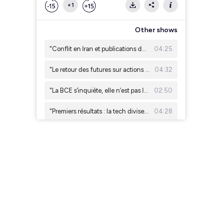
×1
Other shows
"Conflit en Iran et publications de la tech : les marchés sous tension" Julien Quistrebert, Tailor AM
04:25
"Le retour des futures sur actions individuelles aux États-Unis" Eric Lafrenière, Sunny AM
04:32
"La BCE s’inquiète, elle n’est pas la seule !" Christian Bito (ESSEC et SLGP)
02:50
"Premiers résultats : la tech divise, l'industrie européenne rassure" Léonard Cohen, Ginjer AM
04:28
IA, cloud, électrification : les nouveaux moteurs de l'énergie propre. Antoine Robbe, Galilee AM
03:53
"Résultats d'entreprises : un début de saison record aux US, plus mitigé en Europe" Emeric Blond, Tailor AM
03:43
"Effet de levier : les investisseurs américains empruntent de plus en plus pour investir" Eric Lafrenière, Sunny AM
05:02
"De l’eau pour mettre le feu : l’opéra ?!" Christian Bito (ESSEC et SLGP)
02:48
"Résultats d'entreprises : les banques américaines donnent le ton" Léonard Cohen, Ginjer AM
03:36