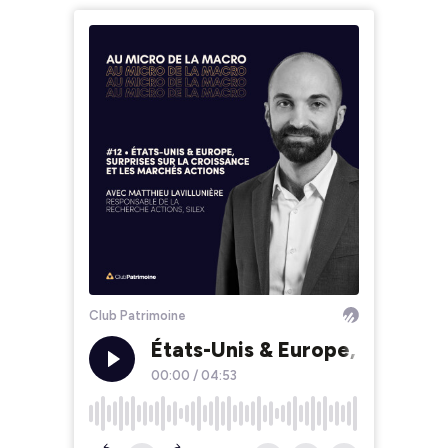
Club Patrimoine
États-Unis & Europe, surprise
00:00
/
04:53