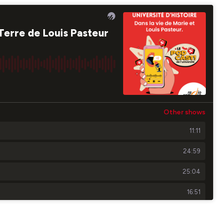
 Terre de Louis Pasteur
Other shows
11:11
24:59
25:04
16:51
19:03