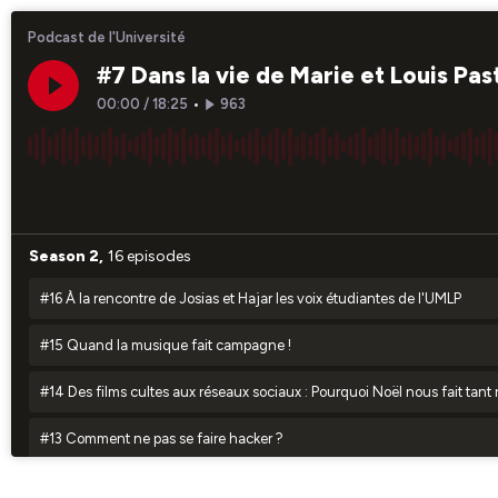
Podcast de l'Université
#7 Dans la vie de Marie et Louis Pa
00:00
/
18:25
•
963
×1
Season 2,
16 episodes
#16 À la rencontre de Josias et Hajar les voix étudiantes de l'UMLP
#15 Quand la musique fait campagne !
#14 Des films cultes aux réseaux sociaux : Pourquoi Noël nous fait tant 
#13 Comment ne pas se faire hacker ?
#12 BIOME : entre nature et sciences