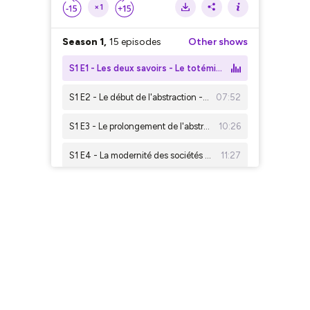
×1
Season 1,
15 episodes
Other shows
S1 E1 - Les deux savoirs - Le totémisme
S1 E2 - Le début de l'abstraction - L'animisme
07:52
S1 E3 - Le prolongement de l'abstraction - Le polythéisme
10:26
S1 E4 - La modernité des sociétés primitives
11:27
S1 E5 - Le monothéisme
10:27
S1 E6 - Les savoirs de type 2 et 3
21:19
S1 E7 - La naissance du premier savoir de type 3
14:00
S1 E8 - Qq propiétés fondamentales des savoirs
07:13
S1 E9 - Trois remarques
15:19