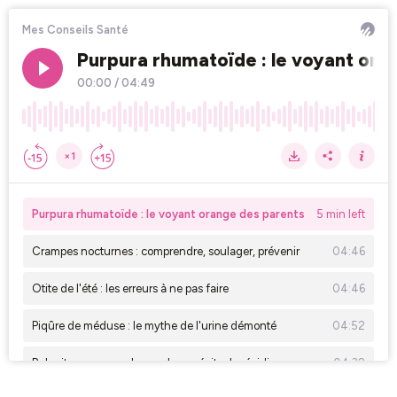
Mes Conseils Santé
Purpura rhumatoïde : le voyant ora
00:00
/
04:49
×1
Purpura rhumatoïde : le voyant orange des parents
5 min left
Crampes nocturnes : comprendre, soulager, prévenir
04:46
Otite de l'été : les erreurs à ne pas faire
04:46
Piqûre de méduse : le mythe de l'urine démonté
04:52
Balanite : comprendre, soulager, éviter la récidive
04:32