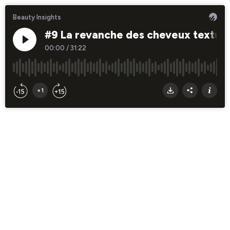
Beauty Insights
#9 La revanche des cheveux textur
00:00
/
31:22
×1