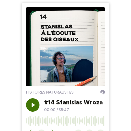
HISTOIRES NATURALISTES
#14 Stanislas Wroza à l'écout
00:00
/
35:47